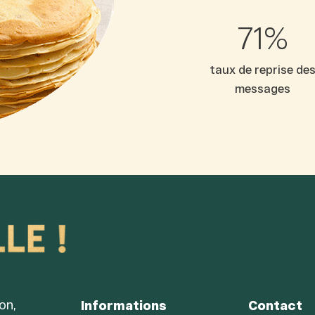
72
%
taux de reprise de
messages
on,
Informations
Contact