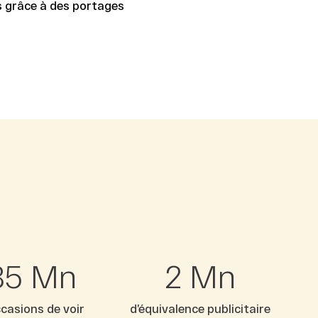
es grâce à des portages
86
Mn
2
Mn
ccasions de voir
d’équivalence publicitaire