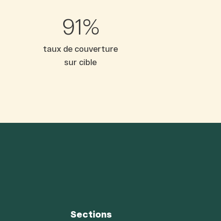
92
%
s
taux de couverture
sur cible
Sections