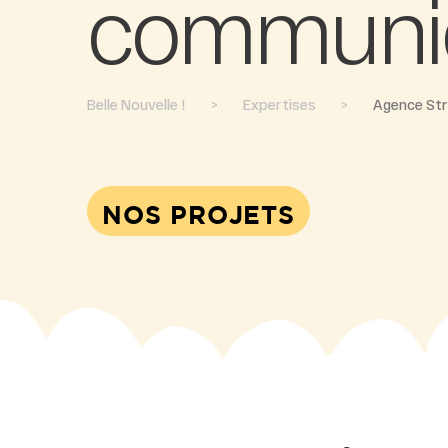
communic
Belle Nouvelle !
>
Expertises
>
Agence Str
NOS PROJETS